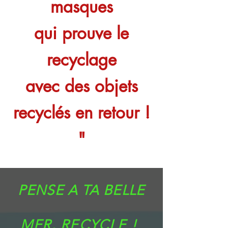
masques
qui prouve le
recyclage
avec des objets
recyclés en retour !
"
PENSE A TA BELLE
MER
, RECYCLE !