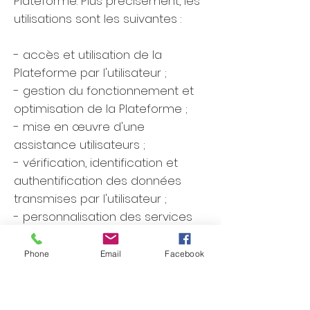
Plateforme. Plus précisément, les
utilisations sont les suivantes :
- accès et utilisation de la
Plateforme par l'utilisateur ;
- gestion du fonctionnement et
optimisation de la Plateforme ;
- mise en œuvre d'une
assistance utilisateurs ;
- vérification, identification et
authentification des données
transmises par l'utilisateur ;
- personnalisation des services
en affichant des publicités en
fonction de l'historique de
Phone
Email
Facebook
navigation de l'utilisateur, selon
ses préférences ;
- prévention et détection des