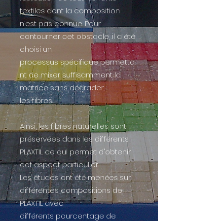
textiles dont la composition
n’est pas connue. Pour
contourner cet obstacle, il a été
choisi un
processus spécifique permetta
nt de mixer suffisamment la
matrice sans dégrader
les fibres.
Ainsi, les fibres naturelles sont
préservées dans les différents
PLAXTIL ce qui permet d'obtenir
cet aspect particulier.
Les études ont été menées sur
différentes compositions de
PLAXTIL avec
différents pourcentage de