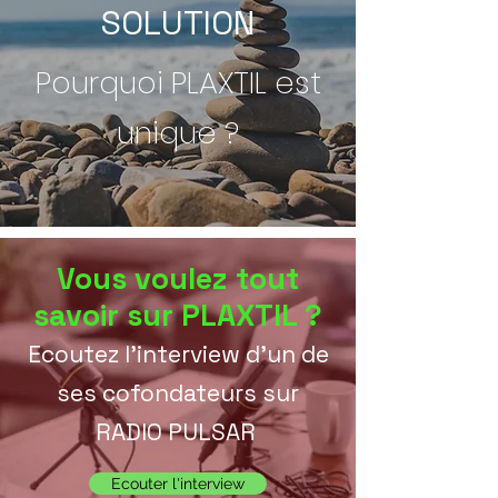
SOLUTION
Pourquoi PLAXTIL est
unique ?
Vous voulez tout
savoir sur PLAXTIL ?
Ecoutez l'interview d'un de
ses cofondateurs sur
RADIO PULSAR
Ecouter l'interview