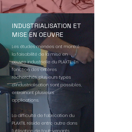
INDUSTRIALISATION ET
MISE EN OEUVRE
Les études menées ont montré
la faisabilité de la mise en
œuvre industrielle du PLAXTIL. En
fonction des critères
recherchés, plusieurs types
d’industrialisation sont possibles,
entrainant plusieurs
applications.
La difficulté de fabrication du
PLAXTIL réside entre autre dans
l’utilisation de tout-venants