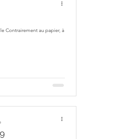
r, à
e
19