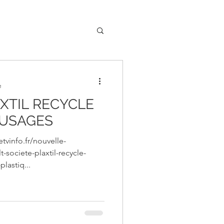
e
AXTIL RECYCLE
 USAGES
etvinfo.fr/nouvelle-
t-societe-plaxtil-recycle-
lastiq...