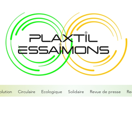
olution
Circulaire
Ecologique
Solidaire
Revue de presse
Re