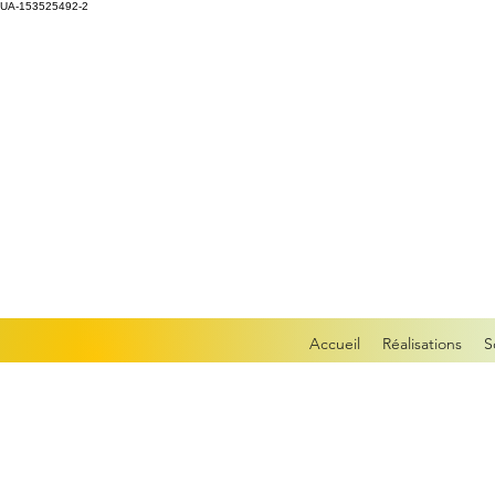
UA-153525492-2
Accueil
Réalisations
S